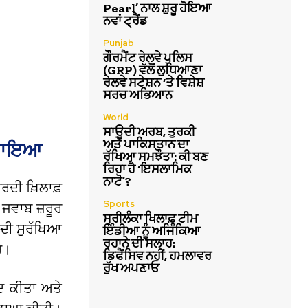
Pearl’ ਨਾਲ ਸ਼ੁਰੂ ਹੋਇਆ
ਨਵਾਂ ਟ੍ਰੈਂਡ
Punjab
ਗੌਰਮੈਂਟ ਰੇਲਵੇ ਪੁਲਿਸ
(GRP) ਵੱਲੋਂ ਲੁਧਿਆਣਾ
ਰੇਲਵੇ ਸਟੇਸ਼ਨ ‘ਤੇ ਵਿਸ਼ੇਸ਼
ਸਰਚ ਅਭਿਆਨ
World
ਸਾਊਦੀ ਅਰਬ, ਤੁਰਕੀ
ਅਤੇ ਪਾਕਿਸਤਾਨ ਦਾ
ਹਰਾਇਆ
ਰੱਖਿਆ ਸਮਝੌਤਾ: ਕੀ ਬਣ
ਰਿਹਾ ਹੈ ‘ਇਸਲਾਮਿਕ
ਨਾਟੋ’?
ਰਦੀ ਖ਼ਿਲਾਫ਼
Sports
ਾ ਜਵਾਬ ਜ਼ਰੂਰ
ਸ੍ਰੀਲੰਕਾ ਖਿਲਾਫ਼ ਟੀਮ
 ਦੀ ਸੁਰੱਖਿਆ
ਇੰਡੀਆ ਨੂੰ ਅਜਿੰਕਿਆ
ਰਹਾਨੇ ਦੀ ਸਲਾਹ:
ੈ।
ਡਿਫੈਂਸਿਵ ਨਹੀਂ, ਹਮਲਾਵਰ
ਰੁੱਖ ਅਪਣਾਓ
ਾਦ ਕੀਤਾ ਅਤੇ