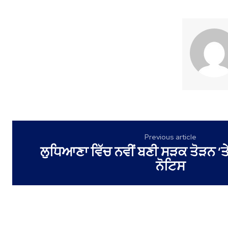
Previous article
ਲੁਧਿਆਣਾ ਵਿੱਚ ਨਵੀਂ ਬਣੀ ਸੜਕ ਤੋੜਨ ‘ਤ
ਨੋਟਿਸ