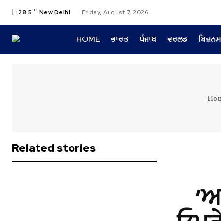
C
28.5
New Delhi
Friday, August 7, 2026
HOME
ਭਾਰਤ
ਪੰਜਾਬ
ਵਰਲਡ
ਬਿਜ਼ਨਸ
Ho
Related stories
‘ਆ