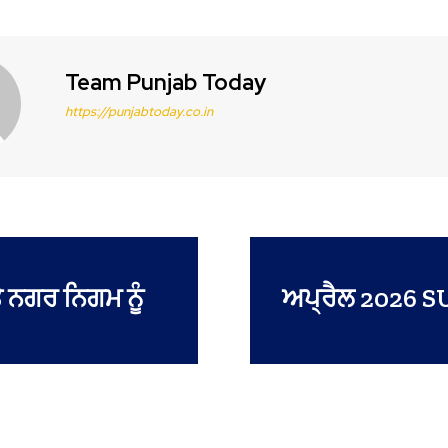
Team Punjab Today
https://punjabtoday.co.in
ੇ ਨਗਰ ਨਿਗਮ ਨੂੰ
ਅਪ੍ਰੈਲ 2026 SU