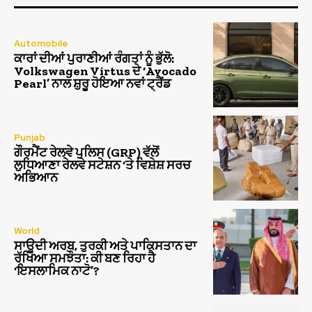
Automobile
ਕਾਰਾਂ ਦੀਆਂ ਪੁਰਾਣੀਆਂ ਰੰਗਤਾਂ ਨੂੰ ਭੁੱਲੋ:
Volkswagen Virtus ਦੇ ‘Avocado
Pearl’ ਨਾਲ ਸ਼ੁਰੂ ਹੋਇਆ ਨਵਾਂ ਟ੍ਰੈਂਡ
Punjab
ਗੌਰਮੈਂਟ ਰੇਲਵੇ ਪੁਲਿਸ (GRP) ਵੱਲੋਂ
ਲੁਧਿਆਣਾ ਰੇਲਵੇ ਸਟੇਸ਼ਨ ‘ਤੇ ਵਿਸ਼ੇਸ਼ ਸਰਚ
ਅਭਿਆਨ
World
ਸਾਊਦੀ ਅਰਬ, ਤੁਰਕੀ ਅਤੇ ਪਾਕਿਸਤਾਨ ਦਾ
ਰੱਖਿਆ ਸਮਝੌਤਾ: ਕੀ ਬਣ ਰਿਹਾ ਹੈ
‘ਇਸਲਾਮਿਕ ਨਾਟੋ’?