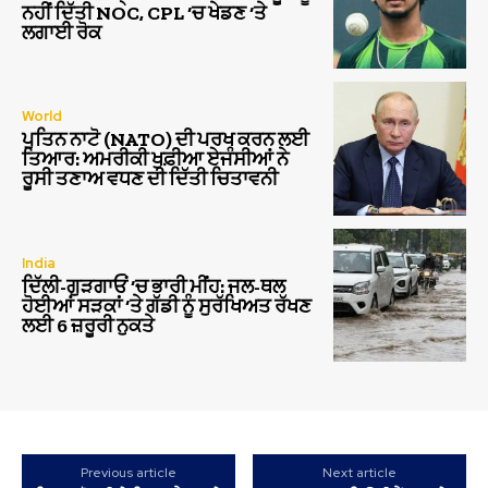
ਨਹੀਂ ਦਿੱਤੀ NOC, CPL ‘ਚ ਖੇਡਣ ‘ਤੇ
ਲਗਾਈ ਰੋਕ
World
ਪੁਤਿਨ ਨਾਟੋ (NATO) ਦੀ ਪਰਖ ਕਰਨ ਲਈ
ਤਿਆਰ: ਅਮਰੀਕੀ ਖੁਫ਼ੀਆ ਏਜੰਸੀਆਂ ਨੇ
ਰੂਸੀ ਤਣਾਅ ਵਧਣ ਦੀ ਦਿੱਤੀ ਚਿਤਾਵਨੀ
India
ਦਿੱਲੀ-ਗੁੜਗਾਓਂ ‘ਚ ਭਾਰੀ ਮੀਂਹ: ਜਲ-ਥਲ
ਹੋਈਆਂ ਸੜਕਾਂ ‘ਤੇ ਗੱਡੀ ਨੂੰ ਸੁਰੱਖਿਅਤ ਰੱਖਣ
ਲਈ 6 ਜ਼ਰੂਰੀ ਨੁਕਤੇ
Previous article
Next article