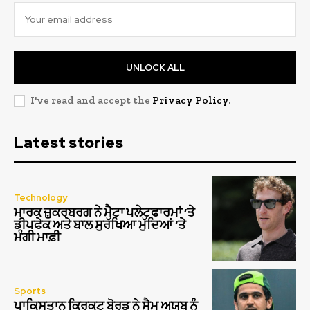
UNLOCK ALL
I've read and accept the
Privacy Policy
.
Latest stories
Technology
ਮਾਰਕ ਜ਼ੁਕਰਬਰਗ ਨੇ ਮੈਟਾ ਪਲੇਟਫਾਰਮਾਂ ‘ਤੇ
ਡੀਪਫੇਕ ਅਤੇ ਬਾਲ ਸੁਰੱਖਿਆ ਮੁੱਦਿਆਂ ‘ਤੇ
ਮੰਗੀ ਮਾਫ਼ੀ
Sports
ਪਾਕਿਸਤਾਨ ਕ੍ਰਿਕਟ ਬੋਰਡ ਨੇ ਸੈਮ ਅਯੂਬ ਨੂੰ