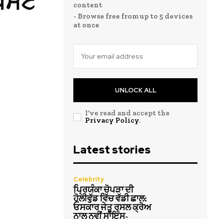
ਪੋਸਟ
content
- Browse free from up to 5 devices
at once
UNLOCK ALL
I've read and accept the
Privacy Policy
.
Latest stories
Celebrity
ਪ੍ਰਿਯੰਕਾ ਚੋਪੜਾ ਦੀ
ਹੋਲੀਵੁੱਡ ਵਿੱਚ ਵੱਡੀ ਛਾਲ:
ਓਸਕਾਰ ਜੇਤੂ ਰਸਲ ਕ੍ਰੋਅ
ਨਾਲ ਨਵੀਂ ਸਾਇੰਸ-