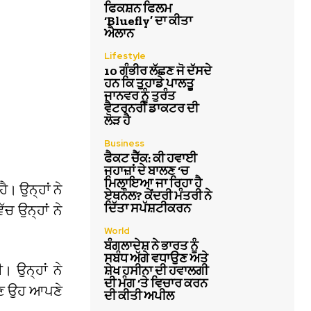
ਫਿਕਸ਼ਨ ਫਿਲਮ
‘Bluefly’ ਦਾ ਕੀਤਾ
ਐਲਾਨ
Lifestyle
10 ਗੰਭੀਰ ਲੱਛਣ ਜੋ ਦੱਸਦੇ
ਹਨ ਕਿ ਤੁਹਾਡੇ ਪਾਲਤੂ
ਜਾਨਵਰ ਨੂੰ ਤੁਰੰਤ
ਵੈਟਰਨਰੀ ਡਾਕਟਰ ਦੀ
ਲੋੜ ਹੈ
Business
ਫੈਕਟ ਚੈੱਕ: ਕੀ ਹਵਾਈ
ਜਹਾਜ਼ਾਂ ਦੇ ਬਾਲਣ ‘ਚ
ਮਿਲਾਇਆ ਜਾ ਰਿਹਾ ਹੈ
ਹੈ। ਉਨ੍ਹਾਂ ਨੇ
ਏਥਨੌਲ? ਕੇਂਦਰੀ ਮੰਤਰੀ ਨੇ
ਦਿੱਤਾ ਸਪੱਸ਼ਟੀਕਰਨ
ਚ ਉਨ੍ਹਾਂ ਨੇ
World
ਬੰਗਲਾਦੇਸ਼ ਨੇ ਭਾਰਤ ਨੂੰ
ਸਬੰਧ ਅੱਗੇ ਵਧਾਉਣ ਅਤੇ
। ਉਨ੍ਹਾਂ ਨੇ
ਸ਼ੇਖ ਹਸੀਨਾ ਦੀ ਹਵਾਲਗੀ
ਦੀ ਮੰਗ ‘ਤੇ ਵਿਚਾਰ ਕਰਨ
ਹੁਣ ਉਹ ਆਪਣੇ
ਦੀ ਕੀਤੀ ਅਪੀਲ