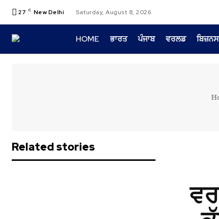
C
27
New Delhi
Saturday, August 8, 2026
HOME
ਭਾਰਤ
ਪੰਜਾਬ
ਵਰਲਡ
ਬਿਜ਼ਨਸ
H
Related stories
ਵਰ