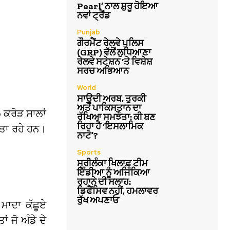
Pearl’ ਨਾਲ ਸ਼ੁਰੂ ਹੋਇਆ
ਨਵਾਂ ਟ੍ਰੈਂਡ
Punjab
ਗੌਰਮੈਂਟ ਰੇਲਵੇ ਪੁਲਿਸ
(GRP) ਵੱਲੋਂ ਲੁਧਿਆਣਾ
ਰੇਲਵੇ ਸਟੇਸ਼ਨ ‘ਤੇ ਵਿਸ਼ੇਸ਼
ਸਰਚ ਅਭਿਆਨ
World
ਸਾਊਦੀ ਅਰਬ, ਤੁਰਕੀ
ਅਤੇ ਪਾਕਿਸਤਾਨ ਦਾ
0 ਕਰੋੜ ਸਾਲਾਂ
ਰੱਖਿਆ ਸਮਝੌਤਾ: ਕੀ ਬਣ
ਰਿਹਾ ਹੈ ‘ਇਸਲਾਮਿਕ
ਬਿਤਾ ਰਹੇ ਹਨ।
ਨਾਟੋ’?
Sports
ਸ੍ਰੀਲੰਕਾ ਖਿਲਾਫ਼ ਟੀਮ
ਇੰਡੀਆ ਨੂੰ ਅਜਿੰਕਿਆ
ਰਹਾਨੇ ਦੀ ਸਲਾਹ:
ਡਿਫੈਂਸਿਵ ਨਹੀਂ, ਹਮਲਾਵਰ
ਰੁੱਖ ਅਪਣਾਓ
 ਮਾਦਾ ਕੱਛੂਏ
 ਜੋ ਅੰਡੇ ਦੇ