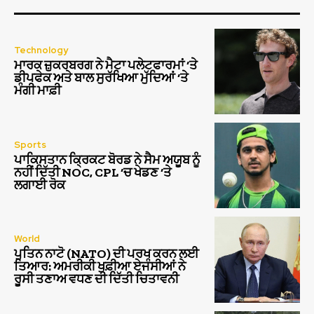
Technology
ਮਾਰਕ ਜ਼ੁਕਰਬਰਗ ਨੇ ਮੈਟਾ ਪਲੇਟਫਾਰਮਾਂ ‘ਤੇ
ਡੀਪਫੇਕ ਅਤੇ ਬਾਲ ਸੁਰੱਖਿਆ ਮੁੱਦਿਆਂ ‘ਤੇ
ਮੰਗੀ ਮਾਫ਼ੀ
Sports
ਪਾਕਿਸਤਾਨ ਕ੍ਰਿਕਟ ਬੋਰਡ ਨੇ ਸੈਮ ਅਯੂਬ ਨੂੰ
ਨਹੀਂ ਦਿੱਤੀ NOC, CPL ‘ਚ ਖੇਡਣ ‘ਤੇ
ਲਗਾਈ ਰੋਕ
World
ਪੁਤਿਨ ਨਾਟੋ (NATO) ਦੀ ਪਰਖ ਕਰਨ ਲਈ
ਤਿਆਰ: ਅਮਰੀਕੀ ਖੁਫ਼ੀਆ ਏਜੰਸੀਆਂ ਨੇ
ਰੂਸੀ ਤਣਾਅ ਵਧਣ ਦੀ ਦਿੱਤੀ ਚਿਤਾਵਨੀ