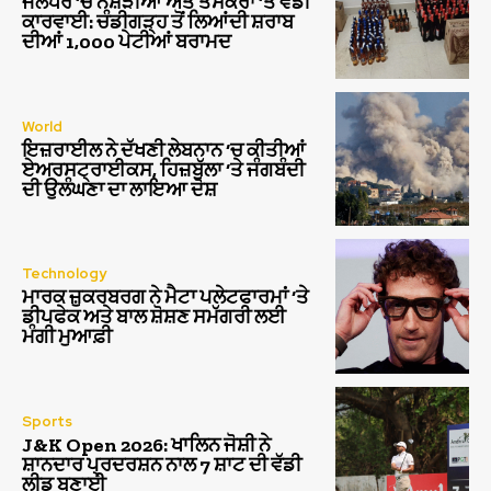
ਜਲੰਧਰ ‘ਚ ਨਸ਼ੇੜੀਆਂ ਅਤੇ ਤਸਕਰਾਂ ‘ਤੇ ਵੱਡੀ
ਕਾਰਵਾਈ: ਚੰਡੀਗੜ੍ਹ ਤੋਂ ਲਿਆਂਦੀ ਸ਼ਰਾਬ
ਦੀਆਂ 1,000 ਪੇਟੀਆਂ ਬਰਾਮਦ
World
ਇਜ਼ਰਾਈਲ ਨੇ ਦੱਖਣੀ ਲੇਬਨਾਨ ‘ਚ ਕੀਤੀਆਂ
ਏਅਰਸਟ੍ਰਾਈਕਸ, ਹਿਜ਼ਬੁੱਲਾ ‘ਤੇ ਜੰਗਬੰਦੀ
ਦੀ ਉਲੰਘਣਾ ਦਾ ਲਾਇਆ ਦੋਸ਼
Technology
ਮਾਰਕ ਜ਼ੁਕਰਬਰਗ ਨੇ ਮੈਟਾ ਪਲੇਟਫਾਰਮਾਂ ‘ਤੇ
ਡੀਪਫੇਕ ਅਤੇ ਬਾਲ ਸ਼ੋਸ਼ਣ ਸਮੱਗਰੀ ਲਈ
ਮੰਗੀ ਮੁਆਫ਼ੀ
Sports
J&K Open 2026: ਖਾਲਿਨ ਜੋਸ਼ੀ ਨੇ
ਸ਼ਾਨਦਾਰ ਪ੍ਰਦਰਸ਼ਨ ਨਾਲ 7 ਸ਼ਾਟ ਦੀ ਵੱਡੀ
ਲੀਡ ਬਣਾਈ