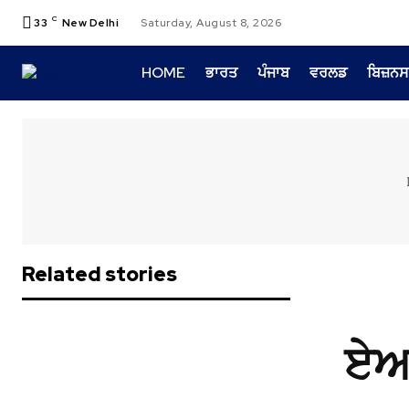
C
33
New Delhi
Saturday, August 8, 2026
HOME
ਭਾਰਤ
ਪੰਜਾਬ
ਵਰਲਡ
ਬਿਜ਼ਨਸ
Related stories
ਏਆਈ