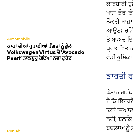
ਕਾਰੋਬਾਰੀ ਹ
ਖਾਸ ਤੌਰ ‘ਤ
ਨੌਕਰੀ ਬਾਜ਼
ਆਊਟਸੋਰਸਿੰ
ਤੋਂ ਬਾਅਦ ਇ
Automobile
ਕਾਰਾਂ ਦੀਆਂ ਪੁਰਾਣੀਆਂ ਰੰਗਤਾਂ ਨੂੰ ਭੁੱਲੋ:
ਪ੍ਰਭਾਵਿਤ ਕ
Volkswagen Virtus ਦੇ ‘Avocado
ਵੱਡੀ ਭੂਮਿਕਾ
Pearl’ ਨਾਲ ਸ਼ੁਰੂ ਹੋਇਆ ਨਵਾਂ ਟ੍ਰੈਂਡ
ਭਾਰਤੀ ਰ
ਡੇਮਾਕ ਗਰੁੱ
ਹੈ ਕਿ ਇੰਟਰ
ਕਿਤੇ ਜ਼ਿਆ
ਨਹੀਂ, ਬਲਕਿ
ਬਦਲਾਅ ਨੂੰ 
Punjab