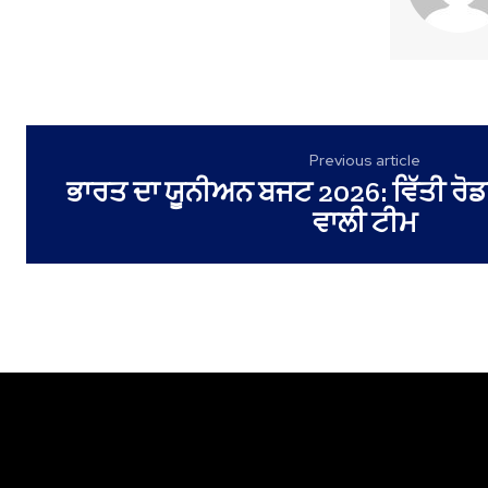
Previous article
ਭਾਰਤ ਦਾ ਯੂਨੀਅਨ ਬਜਟ 2026: ਵਿੱਤੀ ਰ
ਵਾਲੀ ਟੀਮ