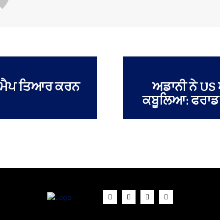
ੋਡਮੈਪ ਤਿਆਰ ਕਰਨ
ਅਡਾਨੀ ਨੇ US
ਕਬੂਲਿਆ: ਫਰਾਡ ਕ