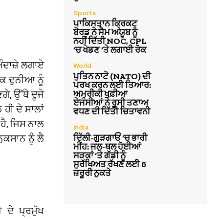
Sports
ਪਾਕਿਸਤਾਨ ਕ੍ਰਿਕਟ
ਬੋਰਡ ਨੇ ਸੈਮ ਅਯੂਬ ਨੂੰ
ਨਹੀਂ ਦਿੱਤੀ NOC, CPL
‘ਚ ਖੇਡਣ ‘ਤੇ ਲਗਾਈ ਰੋਕ
ਅੰਦਾਜ਼ੇ ਲਗਾਏ
World
ਪੁਤਿਨ ਨਾਟੋ (NATO) ਦੀ
ਕ ਦੁਨੀਆ ਨੂੰ
ਪਰਖ ਕਰਨ ਲਈ ਤਿਆਰ:
ਅਮਰੀਕੀ ਖੁਫ਼ੀਆ
ੇ, ਉੱਥੇ ਦੂਜੇ
ਏਜੰਸੀਆਂ ਨੇ ਰੂਸੀ ਤਣਾਅ
 ਹੀ ਦੇ ਸਾਲਾਂ
ਵਧਣ ਦੀ ਦਿੱਤੀ ਚਿਤਾਵਨੀ
ਹੈ, ਜਿਸ ਨਾਲ
India
ਦਿੱਲੀ-ਗੁੜਗਾਓਂ ‘ਚ ਭਾਰੀ
ਕਸਾਨ ਨੂੰ ਲੈ
ਮੀਂਹ: ਜਲ-ਥਲ ਹੋਈਆਂ
ਸੜਕਾਂ ‘ਤੇ ਗੱਡੀ ਨੂੰ
ਸੁਰੱਖਿਅਤ ਰੱਖਣ ਲਈ 6
ਜ਼ਰੂਰੀ ਨੁਕਤੇ
ੇ ਪ੍ਰਮੁੱਖ