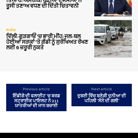
ਤਿਆਰ: ਅਮਰੀਕੀ ਖੁਫ਼ੀਆ ਏਜੰਸੀਆਂ ਨੇ
ਰੂਸੀ ਤਣਾਅ ਵਧਣ ਦੀ ਦਿੱਤੀ ਚਿਤਾਵਨੀ
India
ਦਿੱਲੀ-ਗੁੜਗਾਓਂ ‘ਚ ਭਾਰੀ ਮੀਂਹ: ਜਲ-ਥਲ
ਹੋਈਆਂ ਸੜਕਾਂ ‘ਤੇ ਗੱਡੀ ਨੂੰ ਸੁਰੱਖਿਅਤ ਰੱਖਣ
ਲਈ 6 ਜ਼ਰੂਰੀ ਨੁਕਤੇ
Previous article
Next article
ਇੰਡੀਗੋ ਦੀ ਫਲਾਈਟ ‘ਚ ਬਰਡ
ਦੁਬਈ ਵਿੱਚ ਬਣੇਗੀ ਦੁਨੀਆ ਦੀ
ਸਟ੍ਰਾਈਕ ਪਾਇਲਟ ਨੇ 211
ਪਹਿਲੀ ‘ਸੋਨੇ ਦੀ ਗਲੀ’
ਯਾਤਰੀਆਂ ਦੀ ਜਾਨ ਬਚਾਈ