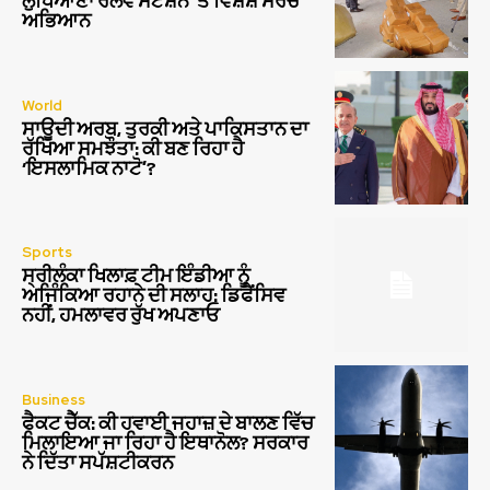
ਲੁਧਿਆਣਾ ਰੇਲਵੇ ਸਟੇਸ਼ਨ ‘ਤੇ ਵਿਸ਼ੇਸ਼ ਸਰਚ
ਅਭਿਆਨ
World
ਸਾਊਦੀ ਅਰਬ, ਤੁਰਕੀ ਅਤੇ ਪਾਕਿਸਤਾਨ ਦਾ
ਰੱਖਿਆ ਸਮਝੌਤਾ: ਕੀ ਬਣ ਰਿਹਾ ਹੈ
‘ਇਸਲਾਮਿਕ ਨਾਟੋ’?
Sports
ਸ੍ਰੀਲੰਕਾ ਖਿਲਾਫ਼ ਟੀਮ ਇੰਡੀਆ ਨੂੰ
ਅਜਿੰਕਿਆ ਰਹਾਨੇ ਦੀ ਸਲਾਹ: ਡਿਫੈਂਸਿਵ
ਨਹੀਂ, ਹਮਲਾਵਰ ਰੁੱਖ ਅਪਣਾਓ
Business
ਫੈਕਟ ਚੈੱਕ: ਕੀ ਹਵਾਈ ਜਹਾਜ਼ ਦੇ ਬਾਲਣ ਵਿੱਚ
ਮਿਲਾਇਆ ਜਾ ਰਿਹਾ ਹੈ ਇਥਾਨੋਲ? ਸਰਕਾਰ
ਨੇ ਦਿੱਤਾ ਸਪੱਸ਼ਟੀਕਰਨ