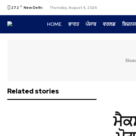
C
27.2
New Delhi
Thursday, August 6, 2026
HOME
ਭਾਰਤ
ਪੰਜਾਬ
ਵਰਲਡ
ਬਿਜ਼ਨਸ
Hom
Related stories
ਮੈਕ