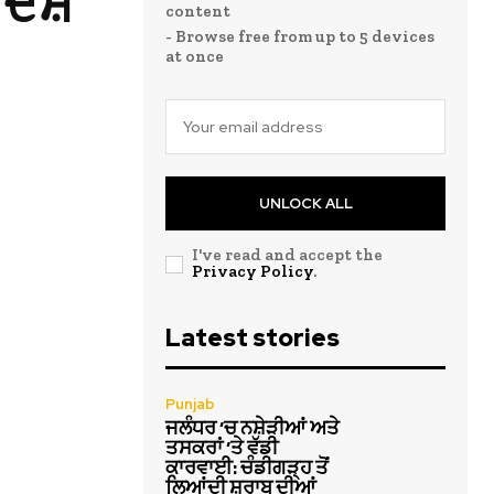
 ਦੇਸ਼
content
- Browse free from up to 5 devices
at once
UNLOCK ALL
I've read and accept the
Privacy Policy
.
Latest stories
Punjab
ਜਲੰਧਰ ‘ਚ ਨਸ਼ੇੜੀਆਂ ਅਤੇ
ਤਸਕਰਾਂ ‘ਤੇ ਵੱਡੀ
ਕਾਰਵਾਈ: ਚੰਡੀਗੜ੍ਹ ਤੋਂ
ਲਿਆਂਦੀ ਸ਼ਰਾਬ ਦੀਆਂ