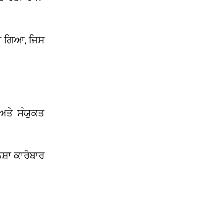
ਇਆ ਗਿਆ, ਜਿਸ
ਅਤੇ ਸੰਯੁਕਤ
ਸ਼ਾ ਕਾਰੋਬਾਰ