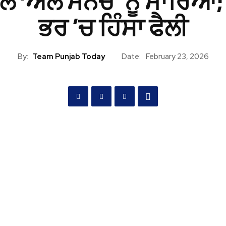
ਲ ‘ਐਲ ਮੇਨਚੋ’ ਨੂੰ ਮਾਰਿਆ;
ਭਰ ’ਚ ਹਿੰਸਾ ਫੈਲੀ
By:
Team Punjab Today
Date:
February 23, 2026