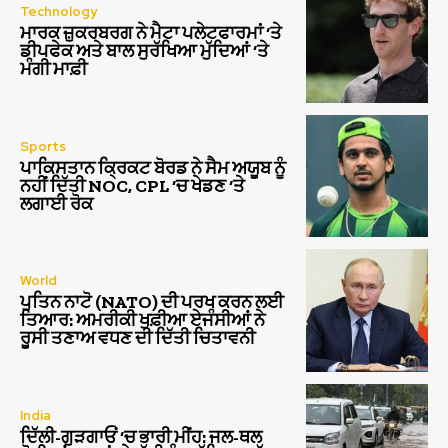
Technology
ਮਾਰਕ ਜ਼ੁਕਰਬਰਗ ਨੇ ਮੈਟਾ ਪਲੇਟਫਾਰਮਾਂ ‘ਤੇ
ਡੀਪਫੇਕ ਅਤੇ ਬਾਲ ਸੁਰੱਖਿਆ ਮੁੱਦਿਆਂ ‘ਤੇ
ਮੰਗੀ ਮਾਫ਼ੀ
Sports
ਪਾਕਿਸਤਾਨ ਕ੍ਰਿਕਟ ਬੋਰਡ ਨੇ ਸੈਮ ਅਯੂਬ ਨੂੰ
ਨਹੀਂ ਦਿੱਤੀ NOC, CPL ‘ਚ ਖੇਡਣ ‘ਤੇ
ਲਗਾਈ ਰੋਕ
World
ਪੁਤਿਨ ਨਾਟੋ (NATO) ਦੀ ਪਰਖ ਕਰਨ ਲਈ
ਤਿਆਰ: ਅਮਰੀਕੀ ਖੁਫ਼ੀਆ ਏਜੰਸੀਆਂ ਨੇ
ਰੂਸੀ ਤਣਾਅ ਵਧਣ ਦੀ ਦਿੱਤੀ ਚਿਤਾਵਨੀ
India
ਦਿੱਲੀ-ਗੁੜਗਾਓਂ ‘ਚ ਭਾਰੀ ਮੀਂਹ: ਜਲ-ਥਲ