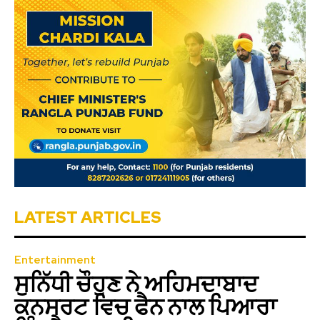
LATEST ARTICLES
Entertainment
ਸੁਨਿੱਧੀ ਚੌਹੁਣ ਨੇ ਅਹਿਮਦਾਬਾਦ
ਕਨਸਰਟ ਵਿਚ ਫੈਨ ਨਾਲ ਪਿਆਰਾ