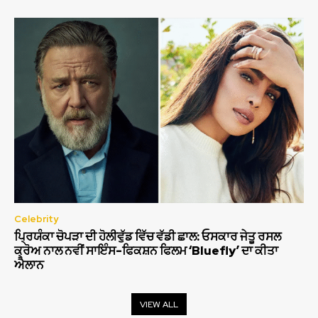
Celebrity
ਪ੍ਰਿਯੰਕਾ ਚੋਪੜਾ ਦੀ ਹੋਲੀਵੁੱਡ ਵਿੱਚ ਵੱਡੀ ਛਾਲ: ਓਸਕਾਰ ਜੇਤੂ ਰਸਲ
ਕ੍ਰੋਅ ਨਾਲ ਨਵੀਂ ਸਾਇੰਸ-ਫਿਕਸ਼ਨ ਫਿਲਮ ‘Bluefly’ ਦਾ ਕੀਤਾ
ਐਲਾਨ
VIEW ALL