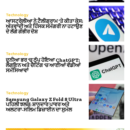
Technology
ਆਸਟ੍ਰੇਲੀਆ ਨੇ ਟੈਲੀਗ੍ਰਾਮ ‘ਤੇ ਕੀਤਾ ਕੇਸ:
ਅੱਤਵਾਦੀ ਅਤੇ ਹਿੰਸਕ ਸਮੱਗਰੀ ਨਾ ਹਟਾਉਣ
ਦੇ ਲੱਗੇ ਗੰਭੀਰ ਦੋਸ਼
Technology
ਦੁਨੀਆ ਭਰ ‘ਚ ਠੱਪ ਹੋਇਆ ChatGPT;
ਲੌਗਇਨ ਅਤੇ ਚੈਟਿੰਗ ‘ਚ ਆਈਆਂ ਵੱਡੀਆਂ
ਸਮੱਸਿਆਵਾਂ
Technology
Samsung Galaxy Z Fold 8 Ultra
ਪਹਿਲੀ ਝਲਕ: ਸ਼ਾਨਦਾਰ ਪਾਵਰ ਅਤੇ
ਅਲਟਰਾ-ਸਲਿਮ ਡਿਜ਼ਾਈਨ ਦਾ ਸੁਮੇਲ