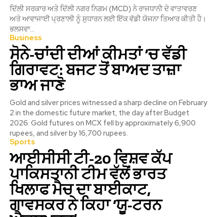
ਦਿੱਲੀ ਸਰਕਾਰ ਅਤੇ ਦਿੱਲੀ ਨਗਰ ਨਿਗਮ (MCD) ਨੇ ਰਾਜਧਾਨੀ ਦੇ ਵਾਤਾਵਰਣ
ਅਤੇ ਆਵਾਜਾਈ ਪ੍ਰਣਾਲੀ ਨੂੰ ਸੁਧਾਰਨ ਲਈ ਇੱਕ ਵੱਡੀ ਯੋਜਨਾ ਤਿਆਰ ਕੀਤੀ ਹੈ।
ਭਲਸਵਾ...
Business
ਸੋਨੇ-ਚਾਂਦੀ ਦੀਆਂ ਕੀਮਤਾਂ ‘ਚ ਵੱਡੀ
ਗਿਰਾਵਟ: ਬਜਟ ਤੋਂ ਬਾਅਦ ਤਾਜ਼ਾ
ਭਾਅ ਜਾਣੋ
Gold and silver prices witnessed a sharp decline on February
2 in the domestic future market, the day after Budget
2026. Gold futures on MCX fell by approximately 6,900
rupees, and silver by 16,700 rupees.
Sports
ਆਈਸੀਸੀ ਟੀ-20 ਵਿਸ਼ਵ ਕੱਪ
ਪਾਕਿਸਤਾਨੀ ਟੀਮ ਵੱਲੋਂ ਭਾਰਤ
ਖਿਲਾਫ ਮੈਚ ਦਾ ਬਾਈਕਾਟ,
ਗਾਵਸਕਰ ਨੇ ਕਿਹਾ ‘ਯੂ-ਟਰਨ