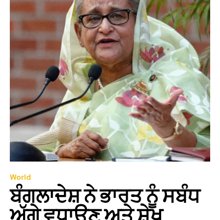
World
ਬੰਗਲਾਦੇਸ਼ ਨੇ ਭਾਰਤ ਨੂੰ ਸਬੰਧ
ਅੱਗੇ ਵਧਾਉਣ ਅਤੇ ਸ਼ੇਖ