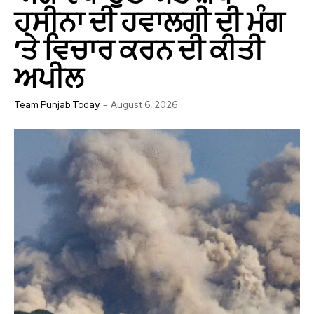
ਹਸੀਨਾ ਦੀ ਹਵਾਲਗੀ ਦੀ ਮੰਗ
‘ਤੇ ਵਿਚਾਰ ਕਰਨ ਦੀ ਕੀਤੀ
ਅਪੀਲ
Team Punjab Today
-
August 6, 2026