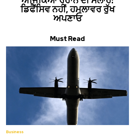
ਅਜਿੰਕਿਆ ਰਹਾਨੇ ਦੀ ਸਲਾਹ:
ਡਿਫੈਂਸਿਵ ਨਹੀਂ, ਹਮਲਾਵਰ ਰੁੱਖ
ਅਪਣਾਓ
Must Read
Business