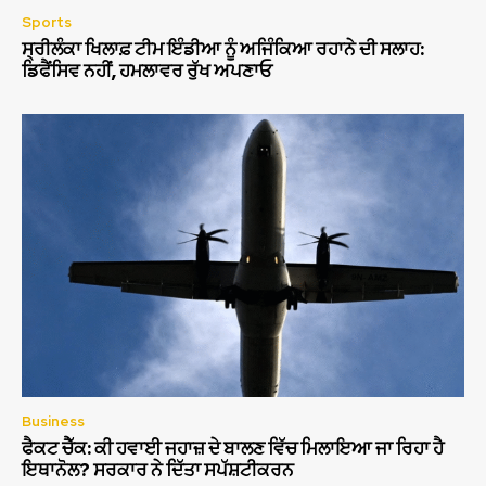
Sports
ਸ੍ਰੀਲੰਕਾ ਖਿਲਾਫ਼ ਟੀਮ ਇੰਡੀਆ ਨੂੰ ਅਜਿੰਕਿਆ ਰਹਾਨੇ ਦੀ ਸਲਾਹ:
ਡਿਫੈਂਸਿਵ ਨਹੀਂ, ਹਮਲਾਵਰ ਰੁੱਖ ਅਪਣਾਓ
Business
ਫੈਕਟ ਚੈੱਕ: ਕੀ ਹਵਾਈ ਜਹਾਜ਼ ਦੇ ਬਾਲਣ ਵਿੱਚ ਮਿਲਾਇਆ ਜਾ ਰਿਹਾ ਹੈ
ਇਥਾਨੋਲ? ਸਰਕਾਰ ਨੇ ਦਿੱਤਾ ਸਪੱਸ਼ਟੀਕਰਨ