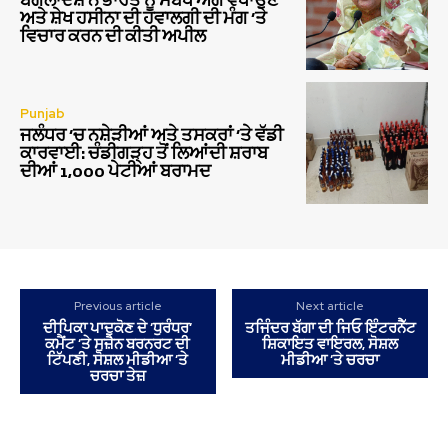
ਬੰਗਲਾਦੇਸ਼ ਨੇ ਭਾਰਤ ਨੂੰ ਸਬੰਧ ਅੱਗੇ ਵਧਾਉਣ
ਅਤੇ ਸ਼ੇਖ ਹਸੀਨਾ ਦੀ ਹਵਾਲਗੀ ਦੀ ਮੰਗ ‘ਤੇ
ਵਿਚਾਰ ਕਰਨ ਦੀ ਕੀਤੀ ਅਪੀਲ
Punjab
ਜਲੰਧਰ ‘ਚ ਨਸ਼ੇੜੀਆਂ ਅਤੇ ਤਸਕਰਾਂ ‘ਤੇ ਵੱਡੀ
ਕਾਰਵਾਈ: ਚੰਡੀਗੜ੍ਹ ਤੋਂ ਲਿਆਂਦੀ ਸ਼ਰਾਬ
ਦੀਆਂ 1,000 ਪੇਟੀਆਂ ਬਰਾਮਦ
Previous article
Next article
ਦੀਪਿਕਾ ਪਾਦੁਕੋਣ ਦੇ ‘ਧੁਰੰਧਰ’
ਤਜਿੰਦਰ ਬੱਗਾ ਦੀ ਜਿਓ ਇੰਟਰਨੈੱਟ
ਕਮੈਂਟ ’ਤੇ ਸੁਜ਼ੈਨ ਬਰਨਰਟ ਦੀ
ਸ਼ਿਕਾਇਤ ਵਾਇਰਲ, ਸੋਸ਼ਲ
ਟਿੱਪਣੀ, ਸੋਸ਼ਲ ਮੀਡੀਆ ’ਤੇ
ਮੀਡੀਆ ‘ਤੇ ਚਰਚਾ
ਚਰਚਾ ਤੇਜ਼