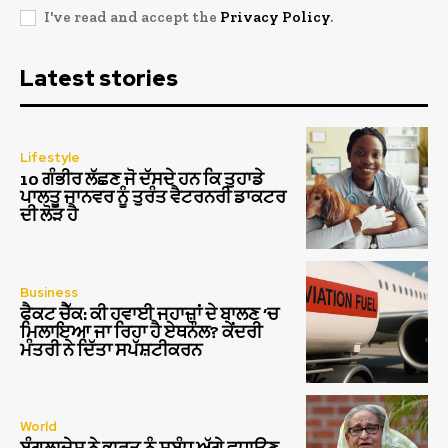
I've read and accept the
Privacy Policy
.
Latest stories
Lifestyle
10 ਗੰਭੀਰ ਲੱਛਣ ਜੋ ਦੱਸਦੇ ਹਨ ਕਿ ਤੁਹਾਡੇ
ਪਾਲਤੂ ਜਾਨਵਰ ਨੂੰ ਤੁਰੰਤ ਵੈਟਰਨਰੀ ਡਾਕਟਰ
ਦੀ ਲੋੜ ਹੈ
Business
ਫੈਕਟ ਚੈੱਕ: ਕੀ ਹਵਾਈ ਜਹਾਜ਼ਾਂ ਦੇ ਬਾਲਣ ‘ਚ
ਮਿਲਾਇਆ ਜਾ ਰਿਹਾ ਹੈ ਏਥਨੌਲ? ਕੇਂਦਰੀ
ਮੰਤਰੀ ਨੇ ਦਿੱਤਾ ਸਪੱਸ਼ਟੀਕਰਨ
World