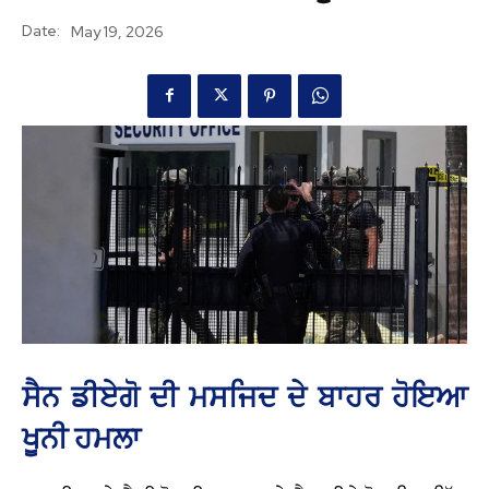
Date:
May 19, 2026
ਸੈਨ ਡੀਏਗੋ ਦੀ ਮਸਜਿਦ ਦੇ ਬਾਹਰ ਹੋਇਆ
ਖੂਨੀ ਹਮਲਾ