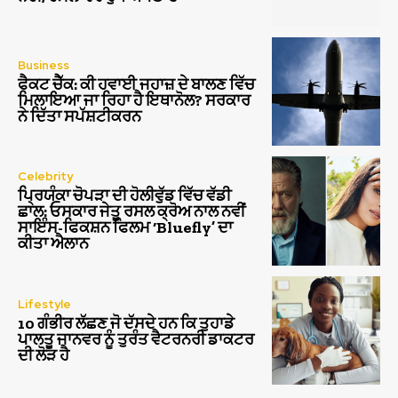
Business
ਫੈਕਟ ਚੈੱਕ: ਕੀ ਹਵਾਈ ਜਹਾਜ਼ ਦੇ ਬਾਲਣ ਵਿੱਚ
ਮਿਲਾਇਆ ਜਾ ਰਿਹਾ ਹੈ ਇਥਾਨੋਲ? ਸਰਕਾਰ
ਨੇ ਦਿੱਤਾ ਸਪੱਸ਼ਟੀਕਰਨ
Celebrity
ਪ੍ਰਿਯੰਕਾ ਚੋਪੜਾ ਦੀ ਹੋਲੀਵੁੱਡ ਵਿੱਚ ਵੱਡੀ
ਛਾਲ: ਓਸਕਾਰ ਜੇਤੂ ਰਸਲ ਕ੍ਰੋਅ ਨਾਲ ਨਵੀਂ
ਸਾਇੰਸ-ਫਿਕਸ਼ਨ ਫਿਲਮ ‘Bluefly’ ਦਾ
ਕੀਤਾ ਐਲਾਨ
Lifestyle
10 ਗੰਭੀਰ ਲੱਛਣ ਜੋ ਦੱਸਦੇ ਹਨ ਕਿ ਤੁਹਾਡੇ
ਪਾਲਤੂ ਜਾਨਵਰ ਨੂੰ ਤੁਰੰਤ ਵੈਟਰਨਰੀ ਡਾਕਟਰ
ਦੀ ਲੋੜ ਹੈ