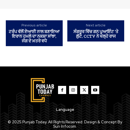
Previous article
Next article
ਟਰੰਪ ਵੱਲੋਂ ਏਆਈ ਨਾਲ ਬਣਾਇਆ
ਸੰਗਰੂਰ ਵਿੱਚ ਗਨ ਪੁਆਇੰਟ ‘ਤੇ
ਇਰਾਨ ਹਮਲੇ ਦਾ ਨਕਸ਼ਾ ਸਾਂਝਾ,
ਲੁੱਟ, CCTV ਨੇ ਖੋਲ੍ਹੇ ਰਾਜ
ਜੰਗ ਦੇ ਖ਼ਤਰੇ ਵਧੇ
Language
© 2025 Punjab Today. All Rights Reserved. Design & Concept By
Sun Infocom.