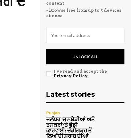
ੰਗ ਦੇ
content
- Browse free from up to 5 devices
at once
UNLOCK ALL
I've read and accept the
Privacy Policy
.
Latest stories
Punjab
ਜਲੰਧਰ ‘ਚ ਨਸ਼ੇੜੀਆਂ ਅਤੇ
ਤਸਕਰਾਂ ‘ਤੇ ਵੱਡੀ
ਕਾਰਵਾਈ: ਚੰਡੀਗੜ੍ਹ ਤੋਂ
ਲਿਆਂਦੀ ਸ਼ਰਾਬ ਦੀਆਂ