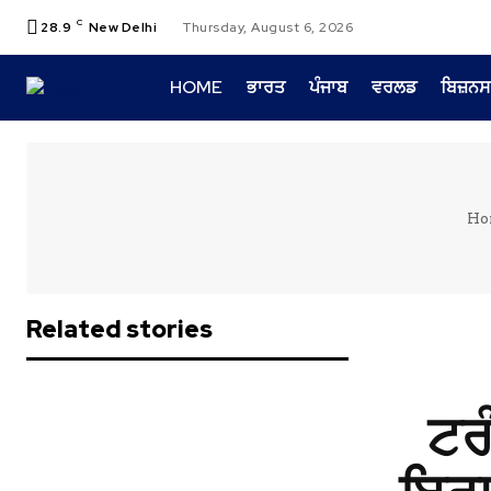
C
28.9
New Delhi
Thursday, August 6, 2026
HOME
ਭਾਰਤ
ਪੰਜਾਬ
ਵਰਲਡ
ਬਿਜ਼ਨਸ
Ho
Related stories
ਟਰ