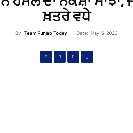
 ਹਮਲੇ ਦਾ ਨਕਸ਼ਾ ਸਾਂਝਾ, ਜ
ਖ਼ਤਰੇ ਵਧੇ
By:
Team Punjab Today
Date:
May 18, 2026