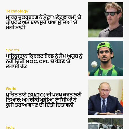
Technology
ਮਾਰਕ ਜ਼ੁਕਰਬਰਗ ਨੇ ਮੈਟਾ ਪਲੇਟਫਾਰਮਾਂ ‘ਤੇ
ਡੀਪਫੇਕ ਅਤੇ ਬਾਲ ਸੁਰੱਖਿਆ ਮੁੱਦਿਆਂ ‘ਤੇ
ਮੰਗੀ ਮਾਫ਼ੀ
Sports
ਪਾਕਿਸਤਾਨ ਕ੍ਰਿਕਟ ਬੋਰਡ ਨੇ ਸੈਮ ਅਯੂਬ ਨੂੰ
ਨਹੀਂ ਦਿੱਤੀ NOC, CPL ‘ਚ ਖੇਡਣ ‘ਤੇ
ਲਗਾਈ ਰੋਕ
World
ਪੁਤਿਨ ਨਾਟੋ (NATO) ਦੀ ਪਰਖ ਕਰਨ ਲਈ
ਤਿਆਰ: ਅਮਰੀਕੀ ਖੁਫ਼ੀਆ ਏਜੰਸੀਆਂ ਨੇ
ਰੂਸੀ ਤਣਾਅ ਵਧਣ ਦੀ ਦਿੱਤੀ ਚਿਤਾਵਨੀ
India