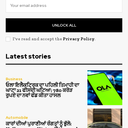
UNLOCK ALL
I've read and accept the
Privacy Policy
.
Latest stories
Business
ਓਲਾ ਇਲੈਕਟ੍ਰਿਕ ਦਾ ਪਹਿਲੀ ਤਿਮਾਹੀ ਦਾ
ਘਾਟਾ 21 ਫੀਸਦੀ ਘਟਿਆ; 780 ਕਰੋੜ
ਰੁਪਏ ਦਾ ਨਵਾਂ ਫੰਡ ਕੀਤਾ ਹਾਸਲ
Automobile
ਕਾਰਾਂ ਦੀਆਂ ਪੁਰਾਣੀਆਂ ਰੰਗਤਾਂ ਨੂੰ ਭੁੱਲੋ: