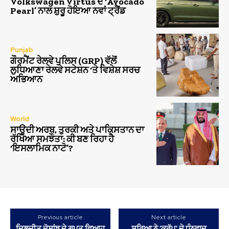
Volkswagen Virtus ਦੇ ‘Avocado
Pearl’ ਨਾਲ ਸ਼ੁਰੂ ਹੋਇਆ ਨਵਾਂ ਟ੍ਰੈਂਡ
Punjab
ਗੌਰਮੈਂਟ ਰੇਲਵੇ ਪੁਲਿਸ (GRP) ਵੱਲੋਂ
ਲੁਧਿਆਣਾ ਰੇਲਵੇ ਸਟੇਸ਼ਨ ‘ਤੇ ਵਿਸ਼ੇਸ਼ ਸਰਚ
ਅਭਿਆਨ
World
ਸਾਊਦੀ ਅਰਬ, ਤੁਰਕੀ ਅਤੇ ਪਾਕਿਸਤਾਨ ਦਾ
ਰੱਖਿਆ ਸਮਝੌਤਾ: ਕੀ ਬਣ ਰਿਹਾ ਹੈ
‘ਇਸਲਾਮਿਕ ਨਾਟੋ’?
Previous article
Next article
ਦਿਲਜੀਤ ਦੋਸਾਂਝ ਦੇ ਗੁਪਤ ਵਿਆਹ
ਸੂਰਿਆ ਨੇ ‘ਕਰੁੱਪੂ’ ਦੇ ਧੰਨਵਾਦ